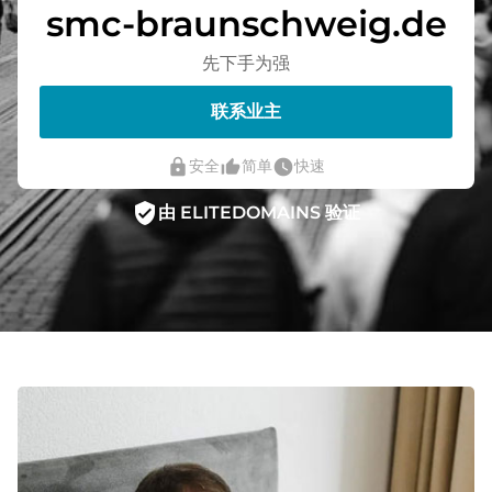
smc-braunschweig.de
先下手为强
联系业主
lock
thumb_up_alt
watch_later
安全
简单
快速
verified_user
由 ELITEDOMAINS 验证