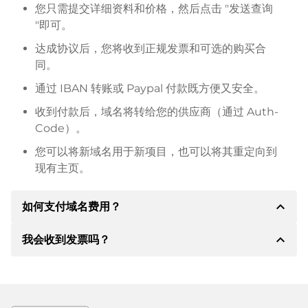
您只需提交详细资料和价格，然后点击 "发送查询
"即可。
达成协议后，您将收到正规发票和可选的购买合
同。
通过 IBAN 转账或 Paypal 付款既方便又安全。
收到付款后，域名将转给您的供应商（通过 Auth-
Code）。
您可以将新域名用于新项目，也可以将其重定向到
现有主页。
expand_less
如何支付域名费用？
expand_less
我会收到发票吗？
达成协议后，房东将通知您付款细节。房主随后会向您
提供 SEPA 银行的详细信息，如果需要，还可以提供
Paypal 或其他付款方式。
是的，卖方会向您寄送正规发票。如果购买价格较高，
您还会根据要求收到一份额外的购买合同。
转账时请务必注明域名和发票号码。